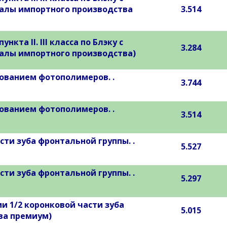
иалы импортного производства
3.514
та II. III класса по Блэку с
3.284
алы импортного производства)
зованием фотополимеров. .
3.744
зованием фотополимеров. .
3.514
ти зуба фронтальной группы. .
5.527
ти зуба фронтальной группы. .
5.297
 1/2 коронковой части зуба
5.015
ва премиум)