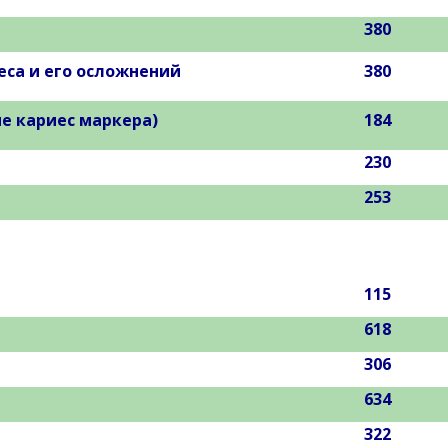
380
са и его осложнений
380
е кариес маркера)
184
230
253
115
618
306
634
322