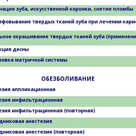
нация зуба, искусственной коронки, снятие пломбы
фовывание твердых тканей зуба при лечении карие
ьное окрашивание твердых тканей зуба (применени
кция десны
новка матричной системы
ОБЕЗБОЛИВАНИЕ
езия аппликационная
езия инфильтрационная
езия инфильтрационная (повторная)
дниковая анестезия
дниковая анестезия (повторная)