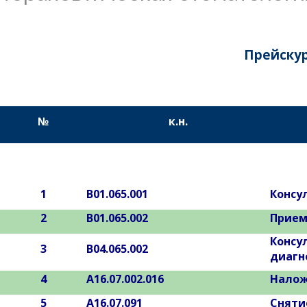
Прейскур
№
к.н.
1
В01.065.001
Консу
2
В01.065.002
Прием
Консу
3
В04.065.002
диагн
4
А16.07.002.016
Налож
5
А16.07.091
Сняти