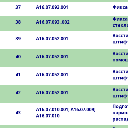
37
А16.07.093.001
Фикса
Фикса
38
А16.07.093..002
стекл
Восст
39
А16.07.052.001
штифт
Восст
40
А16.07.052.001
помощ
Восст
41
А16.07.052.001
штифт
Восст
42
А16.07.052.001
штифт
Подго
А16.07.010.001; А16.07.009;
43
карио
А16.07.010
распа