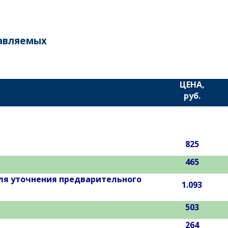
тавляемых
ЦЕНА,
руб.
825
465
ля уточнения предварительного
1.093
503
264